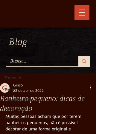
Blog
Post
Todos
Ginco
Todos
22 de abr. de 2022
Banheiro pequeno: dicas de
Lançamentos
decoração
Tendências
Muitas pessoas acham que por terem 
Eventos
banheiros pequenos, não é possível 
Notícias
decorar de uma forma original e 