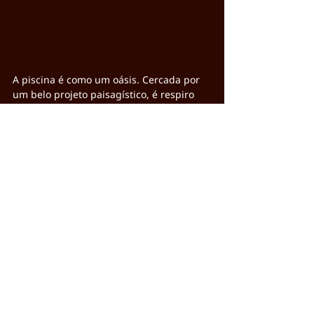
A piscina é como um oásis. Cercada por 
um belo projeto paisagístico, é respiro 
em nosso clima sempre tão quente.
Posts Relacionados
Ver tudo