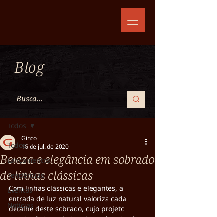
Blog
Post
Todos
Ginco
Todos
16 de jul. de 2020
Beleza e elegância em sobrado
Lançamentos
de linhas clássicas
Tendências
Com linhas clássicas e elegantes, a 
Eventos
entrada de luz natural valoriza cada 
Notícias
detalhe deste sobrado, cujo projeto 