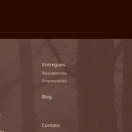
es destaca crescimento do
Entregues
ado de alto padrão em
Residenciais
bá e reforça o maior
Empresariais
 da história
Blog
o
​Contato
ga