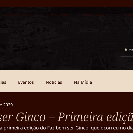
Empresariais
Entregues
ConstruGin
Imp
ias
Eventos
Notícias
Na Mídia
de 2020
er Ginco – Primeira ediç
da primeira edição do Faz bem ser Ginco, que ocorreu no dia