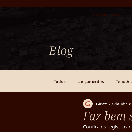
Residenciais
Blog
Todos
Lançamentos
Tendênc
Ginco
23 de abr. 
Faz bem s
Confira os registros 