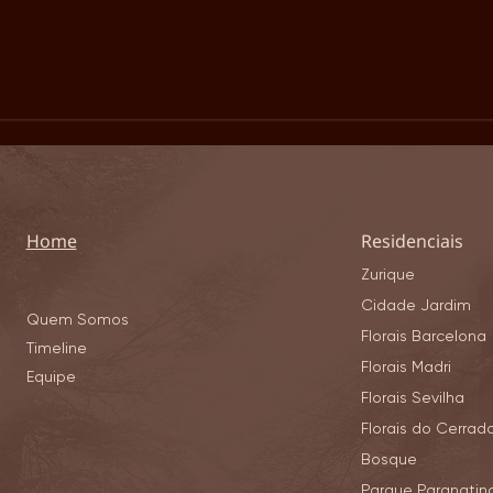
Entre música, gastronomia e
Forb
Home
Residenciais
celebração: Ginco promove o
merc
Zurique
inesquecível ‘Faz Bem Ser
Cuia
Ginco’
Ginco
Cidade Jardim
Quem Somos
Florais Barcelona
Timeline
Florais Madri
Equipe
Florais Sevilha
Florais do Cerrad
Bosque
Parque Paranatin