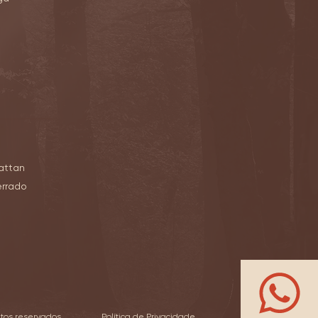
attan
errado
tos reservados.
Política de Privacidade