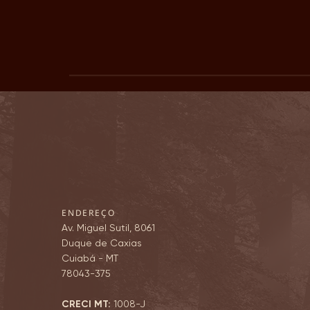
Avant Première Ginco Zurique
reúne centenas de clientes e
confirma: o futuro de viver em
Cuiabá já começou
ENDEREÇO
Av. Miguel Sutil, 8061
Duque de Caxias
Cuiabá - MT
78043-375
CRECI MT:
1008-J