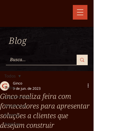
Blog
Post
Todos
Ginco
Todos
9 de jun. de 2023
Ginco realiza feira com
Lançamentos
fornecedores para apresentar
Tendências
soluções a clientes que
Eventos
desejam construir
Notícias