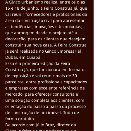
Na Mídia
A Ginco Urbanismo realiza, entre os dias 
16 e 18 de junho, a Feira Construa Já, que 
vai reunir fornecedores e profissionais da 
área da construção civil para apresentar 
as tendências, inovações e tecnologias, 
que abrangem desde o projeto até a 
decoração, para os clientes que desejam 
construir sua nova casa. A Feira Construa 
Já será realizada no Ginco Empresarial 
Dubai, em Cuiabá.
Essa é a primeira edição da Feira 
Construa Já, que funcionará em formato 
de exposição e vai reunir mais de 30 
parceiros, entre profissionais capacitados 
e empresas com excelente referência de 
mercado, para oferecer consultoria e 
uma solução completa aos clientes, com 
orientação do passo a passo do processo 
de construção de um imóvel. Tudo de 
forma gratuita.
De acordo com Júlio Braz, diretor da 
Ginco, a feira é uma novidade que a 