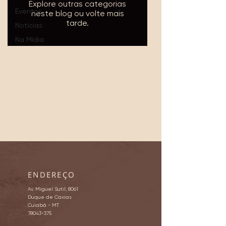
Explore outras categorias
Eventos
neste blog ou volte mais
tarde.
Notícias
Na Mídia
ENDEREÇO
Av. Miguel Sutil, 8061
Duque de Caxias
Cuiabá - MT
78043-375