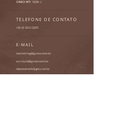
CRECI MT:
1008-J
TELEFONE DE CONTATO
+55 65 3612 0200
E-MAIL
marketing@ginco.com.br
curriculo@ginco.com.br
relacionamento@ginco.com.br
ÁREA DO CLIENTE
Acesse o Portal do Cliente
Informativos
Ouvidoria