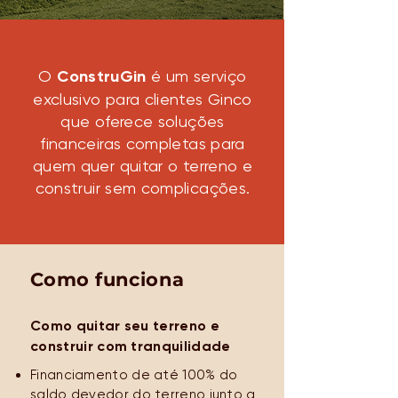
O
ConstruGin
é um serviço
exclusivo para clientes Ginco
que oferece soluções
financeiras completas para
quem quer quitar o terreno e
construir sem complicações.
Como funciona
Como quitar seu terreno e
construir com tranquilidade
Financiamento de até 100% do
saldo devedor do terreno junto a