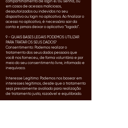
compartilhamento de login e/ou senha, ou
em casos de acessos maliciosos,
desautorizados ou indevidos no seu
dispositivo ou login no aplicativo. Ao finalizar o
acesso no aplicativo, é necessário sair da
conta e jamais deixar o aplicativo “logado”.
9 - QUAIS BASES LEGAIS PODEMOS UTILIZAR
PARA TRATAR OS SEUS DADOS?
Consentimento: Podemos realizar o
tratamento dos seus dados pessoais que
você nos forneceu, de forma voluntária e por
meio do seu consentimento livre, informado e
inequívoco.
Interesse Legítimo: Podemos nos basear em
interesses legítimos, desde que o tratamento
seja previamente avaliado para realização
de tratamento justo, razoável e equilibrado.
Obrigação legal: Para cumprimento de
qualquer legislação, regulamentação, ou
ordem judicial, quando solicitado.
Execução de contrato: Podemos tratar seus
dados pessoais nos casos em que precisamos