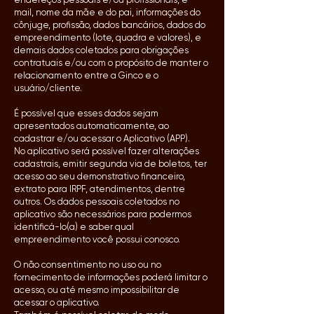
mail, nome da mãe e do pai, informações do
cônjuge, profissão, dados bancários, dados do
empreendimento (lote, quadra e valores), e
demais dados coletados para obrigações
contratuais e/ou com o propósito de manter o
relacionamento entre a Ginco e o
usuário/cliente.
É possível que esses dados sejam
apresentados automaticamente, ao
cadastrar e/ou acessar o Aplicativo (APP).
No aplicativo será possível fazer alterações
cadastrais, emitir segunda via de boletos, ter
acesso ao seu demonstrativo financeiro,
extrato para IRPF, atendimentos, dentre
outros. Os dados pessoais coletados no
aplicativo são necessários para podermos
identificá-lo(a) e saber qual
empreendimento você possui conosco.
O não consentimento no uso ou no
fornecimento de informações poderá limitar o
acesso, ou até mesmo impossibilitar de
acessar o aplicativo.