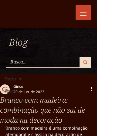
Blog
Post
Todos
Ginco
Todos
29 de jun. de 2023
Branco com madeira:
Lançamentos
combinação que não sai de
Tendências
moda na decoração
Eventos
Branco com madeira é uma combinação 
Notícias
atemporal e clássica na decoração de 