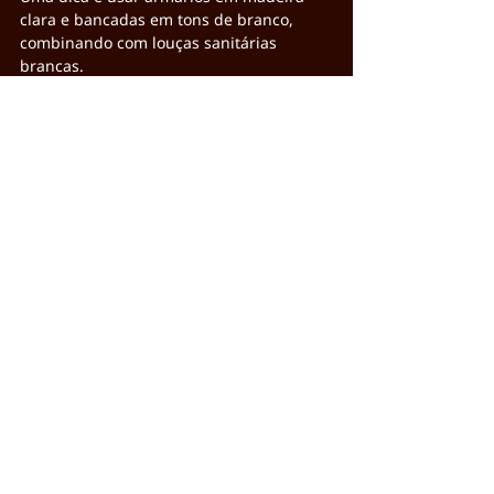
clara e bancadas em tons de branco, 
combinando com louças sanitárias 
brancas.
Além disso, dá para utilizar 
revestimentos em madeira na parede do 
box e/ou como detalhe no piso.
Também é importante investir em uma 
boa iluminação, que destaque a 
coordenação de branco e madeira e crie 
um clima relaxante.
Áreas externas
A combinação da madeira com branco 
não precisa ficar restrita aos ambientes 
internos da casa. Em áreas externas, 
essa tendência pode ser aplicada de 
diversas formas.
Uma sugestão é usar um deck de 
madeira clara na área da piscina ou 
varanda, combinando com móveis 
brancos.
Nesse caso, o ideal é preferir o 