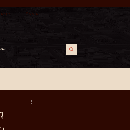
rensa
Sobre
a
o