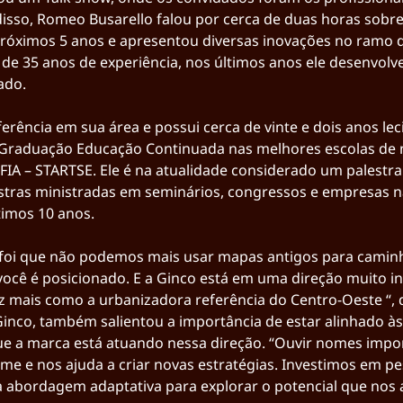
disso, Romeo Busarello falou por cerca de duas horas sobre
róximos 5 anos e apresentou diversas inovações no ramo 
 de 35 anos de experiência, nos últimos anos ele desenvolv
ado.
erência em sua área e possui cerca de vinte e dois anos le
Graduação Educação Continuada nas melhores escolas de 
 FIA – STARTSE. Ele é na atualidade considerado um palestra
stras ministradas em seminários, congressos e empresas na
timos 10 anos.
i foi que não podemos mais usar mapas antigos para camin
você é posicionado. E a Ginco está em uma direção muito in
 mais como a urbanizadora referência do Centro-Oeste “, d
a Ginco, também salientou a importância de estar alinhado à
e a marca está atuando nessa direção. “Ouvir nomes impo
me e nos ajuda a criar novas estratégias. Investimos em pe
abordagem adaptativa para explorar o potencial que nos 