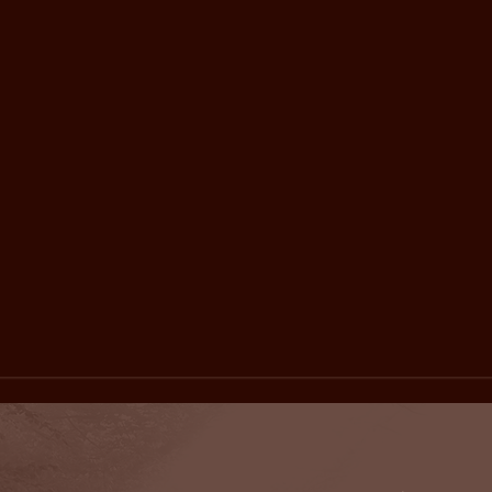
A Ginco tem em seu DNA a
Ginco