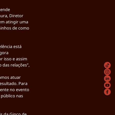
tende 
ra, Diretor 
em atingir uma 
aminhos de como 
lência está 
gora 
 isso e assim 
das relações”, 
samos atuar 
sultado. Para 
ente no evento 
público nas 
s da Ginco de 