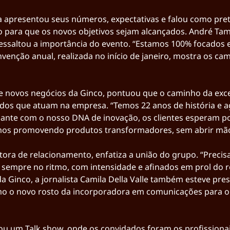
ia apresentou seus números, expectativas e falou como pre
 para que os novos objetivos sejam alcançados. André Tamu
ressaltou a importância do evento. “Estamos 100% focados 
venção anual, realizada no início de janeiro, mostra os c
de novos negócios da Ginco, pontuou que o caminho da exce
dos que atuam na empresa. “Temos 22 anos de história e a
ante com o nosso DNA de inovação, os clientes esperam por
os promovendo produtos transformadores, sem abrir mão 
retora de relacionamento, enfatiza a união do grupo. “Preci
sempre no ritmo, com intensidade e afinados em prol do re
Ginco, a jornalista Camila Della Valle também esteve pres
mo o novo rosto da incorporadora em comunicações para o 
u um Talk show, onde os convidados foram os profissionai