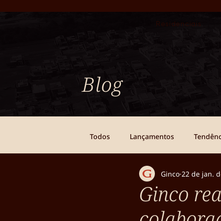
Residenciais
Blog
Todos
Lançamentos
Tendênc
Ginco
22 de jan. 
Ginco re
colabora