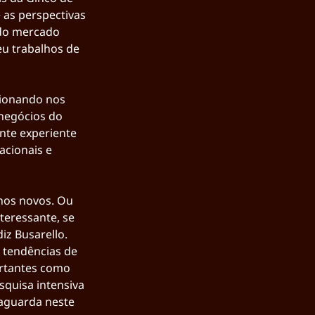
 as perspectivas 
do mercado 
eu trabalhos de 
cionando nos 
negócios do 
nte experiente 
cionais e 
hos novos. Ou 
teressante, se 
iz Busarello.
s tendências de 
rtantes como 
squisa intensiva 
aguarda neste 