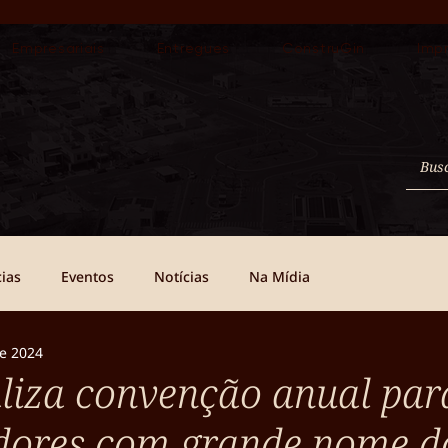
Empresariais
Entregues
ConstruGin
Imp
ias
Eventos
Notícias
Na Mídia
de 2024
aliza convenção anual par
dores com grande nome d